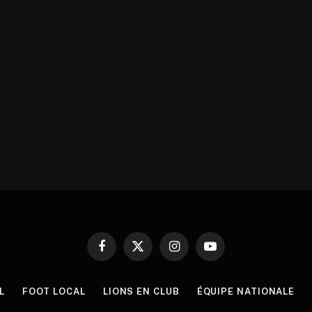
Facebook
X
Instagram
YouTube
(Twitter)
L
FOOT LOCAL
LIONS EN CLUB
ÉQUIPE NATIONALE