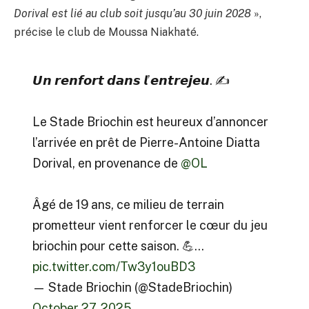
Dorival est lié au club soit jusqu’au 30 juin 2028
»,
précise le club de Moussa Niakhaté.
𝙐𝙣 𝙧𝙚𝙣𝙛𝙤𝙧𝙩 𝙙𝙖𝙣𝙨 𝙡’𝙚𝙣𝙩𝙧𝙚𝙟𝙚𝙪. ✍️
Le Stade Briochin est heureux d’annoncer
l’arrivée en prêt de Pierre-Antoine Diatta
Dorival, en provenance de
@OL
Âgé de 19 ans, ce milieu de terrain
prometteur vient renforcer le cœur du jeu
briochin pour cette saison. 💪…
pic.twitter.com/Tw3y1ouBD3
— Stade Briochin (@StadeBriochin)
October 27, 2025