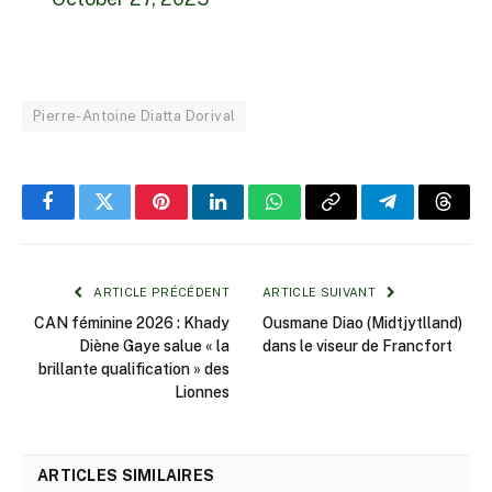
Pierre-Antoine Diatta Dorival
Facebook
Twitter
Pinterest
LinkedIn
WhatsApp
Copy
Telegram
Threa
Link
ARTICLE PRÉCÉDENT
ARTICLE SUIVANT
CAN féminine 2026 : Khady
Ousmane Diao (Midtjytlland)
Diène Gaye salue « la
dans le viseur de Francfort
brillante qualification » des
Lionnes
ARTICLES SIMILAIRES