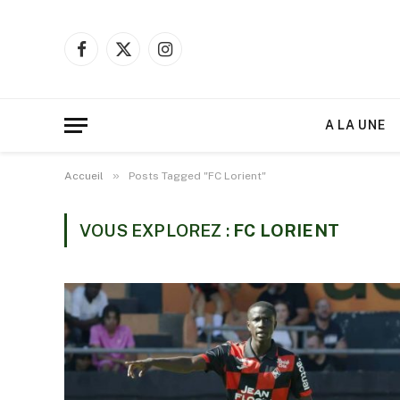
Facebook
X
Instagram
(Twitter)
A LA UNE
»
Accueil
Posts Tagged "FC Lorient"
VOUS EXPLOREZ :
FC LORIENT