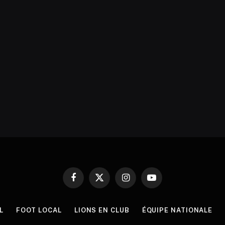
Facebook
X
Instagram
YouTube
(Twitter)
L
FOOT LOCAL
LIONS EN CLUB
ÉQUIPE NATIONALE