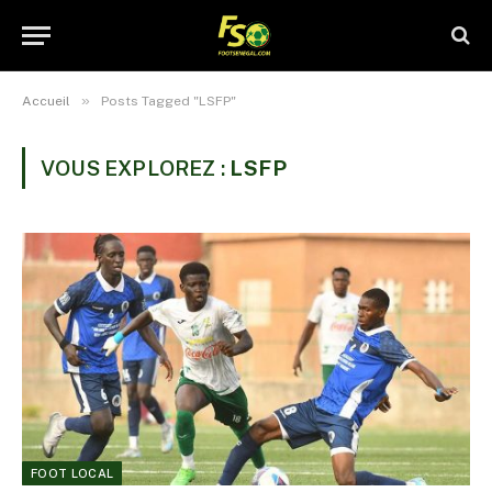
»
Accueil
Posts Tagged "LSFP"
VOUS EXPLOREZ :
LSFP
FOOT LOCAL