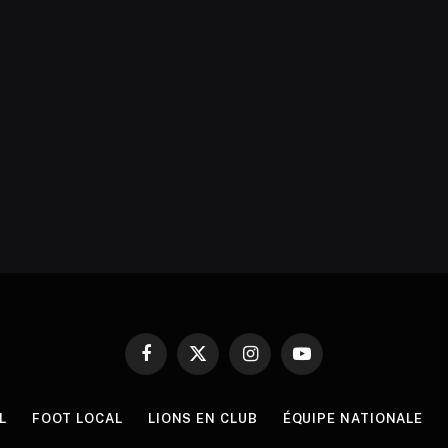
Facebook
X
Instagram
YouTube
(Twitter)
L
FOOT LOCAL
LIONS EN CLUB
ÉQUIPE NATIONALE