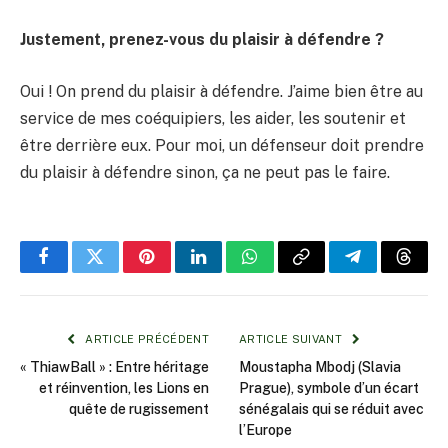
Justement, prenez-vous du plaisir à défendre ?
Oui ! On prend du plaisir à défendre. J’aime bien être au
service de mes coéquipiers, les aider, les soutenir et
être derrière eux. Pour moi, un défenseur doit prendre
du plaisir à défendre sinon, ça ne peut pas le faire.
Facebook
Twitter
Pinterest
LinkedIn
WhatsApp
Copy
Telegram
Threa
Link
ARTICLE PRÉCÉDENT
ARTICLE SUIVANT
« ThiawBall » : Entre héritage
Moustapha Mbodj (Slavia
et réinvention, les Lions en
Prague), symbole d’un écart
quête de rugissement
sénégalais qui se réduit avec
l’Europe