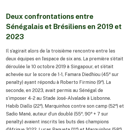
Deux confrontations entre
Sénégalais et Brésiliens en 2019 et
2023
Il s’agirait alors de la troisième rencontre entre les
deux équipes en l’espace de six ans. La première s’était
déroulée le 10 octobre 2019 à Singapour, et s’était
e
achevée sur le score de 1-1, Famara Diedhiou (45
sur
e
penalty) ayant répondu à Roberto Firmino (9
). La
seconde, en 2023, avait permis au Sénégal de
s’imposer 4-2 au Stade José-Alvalade à Lisbonne.
e
e
Habib Diallo (22
), Marquinhos contre son camp (52
) et
e
e
Sadio Mané, auteur d’un doublé (55
, 90
+ 7 sur
penalty) avaient inscrits les buts des champions
e
e
d’Afrique 2022, Lucas Paqueta (11
) et Marquinhos (58
)