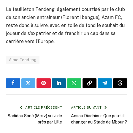
Le feuilleton Tendeng, également courtisé par le club
de son ancien entraineur (Florent Ibengue), Azam FC,
reste donc à suivre, avec en toile de fond le souhait du
joueur de s’expatrier et de franchir un cap dans sa
carrière vers l’Europe.
Aime Tendeng
Facebook
Twitter
Pinterest
LinkedIn
WhatsApp
Copy
Telegram
Threa
Link
ARTICLE PRÉCÉDENT
ARTICLE SUIVANT
Sadidou Sané (Metz) suivi de
Ansou Diadhiou : Que peut-il
près par Lille
changer au Stade de Mbour ?