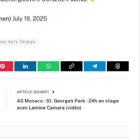
men)
July 19, 2025
nes de la Téranga
Pinterest
LinkedIn
WhatsApp
Copy
Telegram
Threads
Link
ARTICLE SUIVANT
AS Monaco : St. George’s Park : 24h en stage
avec Lamine Camara (vidéo)