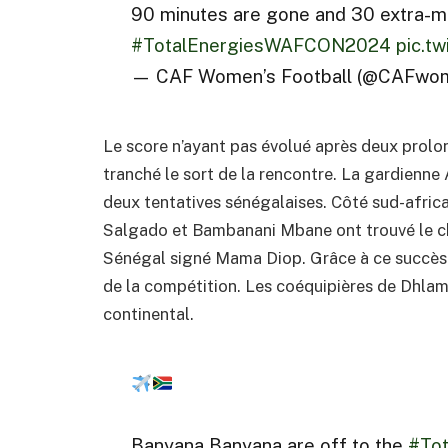
90 minutes are gone and 30 extra-m
#TotalEnergiesWAFCON2024
pic.t
— CAF Women’s Football (@CAFwo
Le score n’ayant pas évolué après deux prolon
tranché le sort de la rencontre. La gardienne
deux tentatives sénégalaises. Côté sud-afric
Salgado et Bambanani Mbane ont trouvé le chem
Sénégal signé Mama Diop. Grâce à ce succès au
de la compétition. Les coéquipières de Dhlami
continental.
Banyana Banyana are off to the
#To