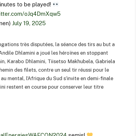
inutes to be played!
witter.com/oJq4DmXqw5
men)
July 19, 2025
gations très disputées, la séance des tirs au but a
 Andile Dhlamini a joué les héroïnes en stoppant
ain, Karabo Dhlamini, Tiisetso Makhubela, Gabriela
in des filets, contre un seul tir réussi pour le
 mental, l’Afrique du Sud s’invite en demi-finale
ni restent en course pour conserver leur titre
talEnergiesWAFCON2024
semis!