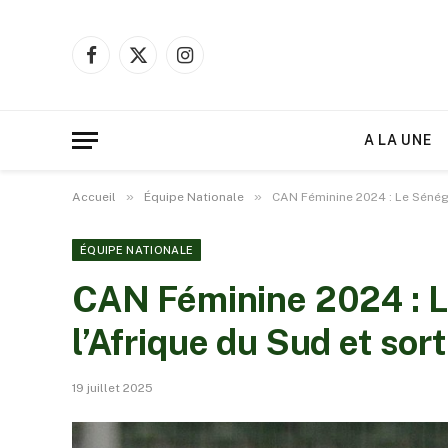
Facebook
X
Instagram
(Twitter)
A LA UNE
»
»
Accueil
Équipe Nationale
CAN Féminine 2024 : Le Sénéga
ÉQUIPE NATIONALE
CAN Féminine 2024 : L
l’Afrique du Sud et sor
19 juillet 2025