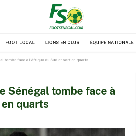
FOOT LOCAL
LIONS EN CLUB
ÉQUIPE NATIONALE
l tombe face à l’Afrique du Sud et sort en quarts
e Sénégal tombe face à
t en quarts