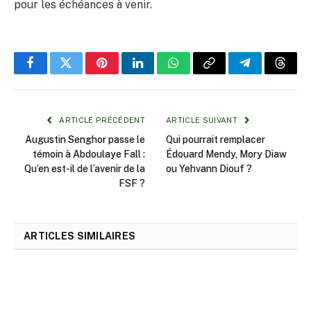
pour les échéances à venir.
Facebook
Twitter
Pinterest
LinkedIn
WhatsApp
Copy
Telegram
Threa
Link
ARTICLE PRÉCÉDENT
ARTICLE SUIVANT
Augustin Senghor passe le
Qui pourrait remplacer
témoin à Abdoulaye Fall :
Édouard Mendy, Mory Diaw
Qu’en est-il de l’avenir de la
ou Yehvann Diouf ?
FSF ?
ARTICLES SIMILAIRES