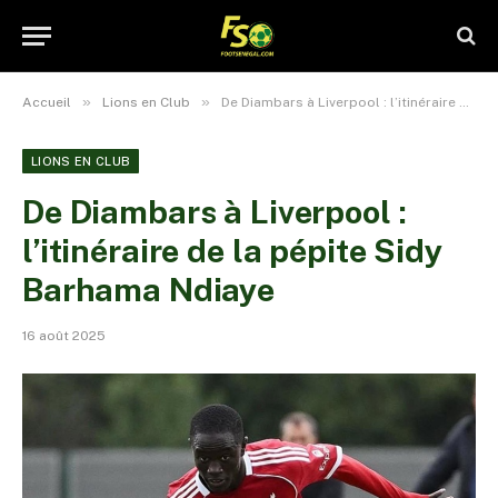
»
»
Accueil
Lions en Club
De Diambars à Liverpool : l’itinéraire de la pépite Sidy Barhama Ndiaye
LIONS EN CLUB
De Diambars à Liverpool :
l’itinéraire de la pépite Sidy
Barhama Ndiaye
16 août 2025