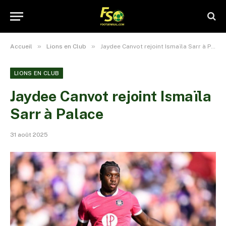
»
»
Accueil
Lions en Club
Jaydee Canvot rejoint Ismaïla Sarr à Palace
LIONS EN CLUB
Jaydee Canvot rejoint Ismaïla
Sarr à Palace
31 août 2025