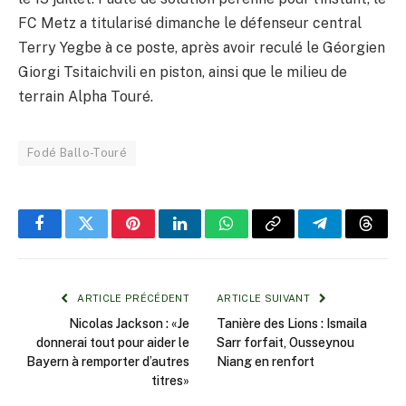
FC Metz a titularisé dimanche le défenseur central
Terry Yegbe à ce poste, après avoir reculé le Géorgien
Giorgi Tsitaichvili en piston, ainsi que le milieu de
terrain Alpha Touré.
Fodé Ballo-Touré
Facebook
Twitter
Pinterest
LinkedIn
WhatsApp
Copy
Telegram
Threa
Link
ARTICLE PRÉCÉDENT
ARTICLE SUIVANT
Nicolas Jackson : «Je
Tanière des Lions : Ismaila
donnerai tout pour aider le
Sarr forfait, Ousseynou
Bayern à remporter d’autres
Niang en renfort
titres»