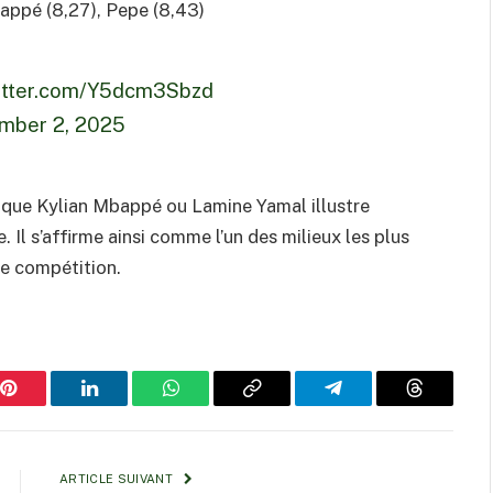
bappé (8,27), Pepe (8,43)
witter.com/Y5dcm3Sbzd
mber 2, 2025
 que Kylian Mbappé ou Lamine Yamal illustre
 Il s’affirme ainsi comme l’un des milieux les plus
de compétition.
Pinterest
LinkedIn
WhatsApp
Copy
Telegram
Threads
Link
ARTICLE SUIVANT