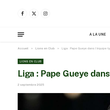
Facebook
X
Instagram
(Twitter)
A LA UNE
»
»
Accueil
Lions en Club
Liga : Pape Gueye dans l’équipe t
LIONS EN CLUB
Liga : Pape Gueye dans
2 septembre 2025