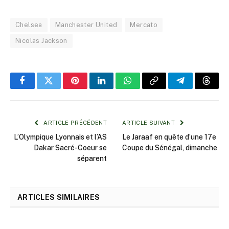
Chelsea
Manchester United
Mercato
Nicolas Jackson
Facebook
Twitter
Pinterest
LinkedIn
WhatsApp
Copy
Telegram
Threa
Link
ARTICLE PRÉCÉDENT
ARTICLE SUIVANT
L’Olympique Lyonnais et l’AS
Le Jaraaf en quête d’une 17e
Dakar Sacré-Coeur se
Coupe du Sénégal, dimanche
séparent
ARTICLES SIMILAIRES