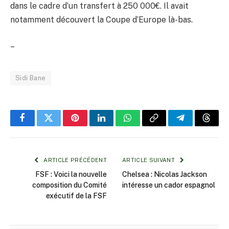
dans le cadre d’un transfert à 250 000€. Il avait
notamment découvert la Coupe d’Europe là-bas.
–
Sidi Bane
Facebook
Twitter
Pinterest
LinkedIn
WhatsApp
Copy
Telegram
Threa
Link
ARTICLE PRÉCÉDENT
ARTICLE SUIVANT
FSF : Voici la nouvelle
Chelsea : Nicolas Jackson
composition du Comité
intéresse un cador espagnol
exécutif de la FSF