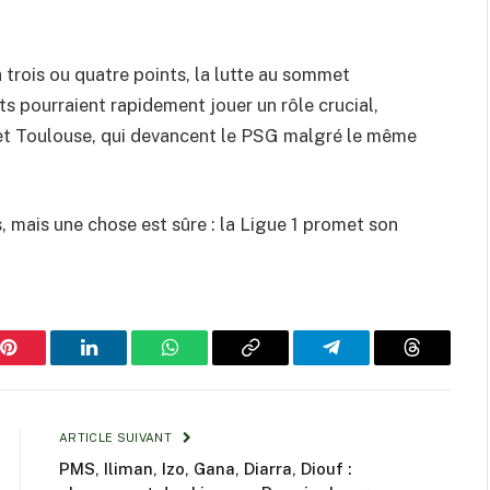
à trois ou quatre points, la lutte au sommet
ts pourraient rapidement jouer un rôle crucial,
et Toulouse, qui devancent le PSG malgré le même
ts, mais une chose est sûre : la Ligue 1 promet son
Pinterest
LinkedIn
WhatsApp
Copy
Telegram
Threads
Link
ARTICLE SUIVANT
PMS, Iliman, Izo, Gana, Diarra, Diouf :