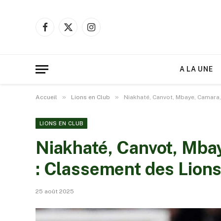
Facebook
X
Instagram
(Twitter)
A LA UNE
»
»
Accueil
Lions en Club
Niakhaté, Canvot, Mbaye, Camara,
LIONS EN CLUB
Niakhaté, Canvot, Mba
: Classement des Lions
25 août 2025