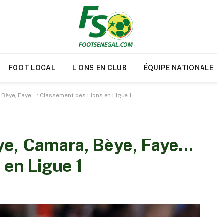
FOOT LOCAL
LIONS EN CLUB
ÉQUIPE NATIONALE
 Bèye, Faye… : Classement des Lions en Ligue 1
ye, Camara, Bèye, Faye…
 en Ligue 1