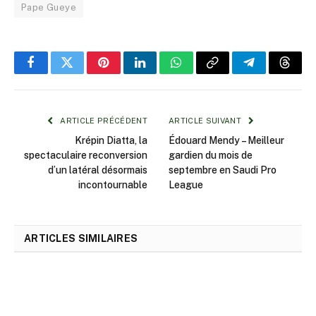
Pape Gueye
Facebook
Twitter
Pinterest
LinkedIn
WhatsApp
Copy
Telegram
Threa
Link
ARTICLE PRÉCÉDENT
ARTICLE SUIVANT
Krépin Diatta, la
Édouard Mendy – Meilleur
spectaculaire reconversion
gardien du mois de
d’un latéral désormais
septembre en Saudi Pro
incontournable
League
ARTICLES SIMILAIRES