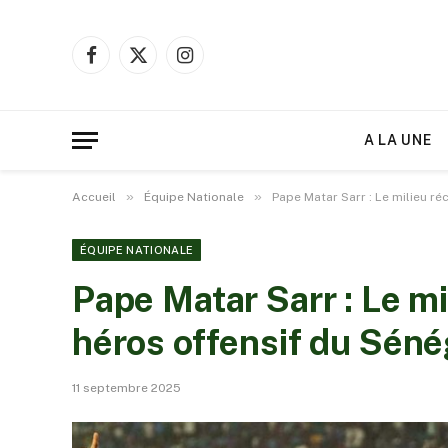
Facebook
X
Instagram
(Twitter)
A LA UNE
»
»
Accueil
Équipe Nationale
Pape Matar Sarr : Le milieu r
ÉQUIPE NATIONALE
Pape Matar Sarr : Le m
héros offensif du Séné
11 septembre 2025