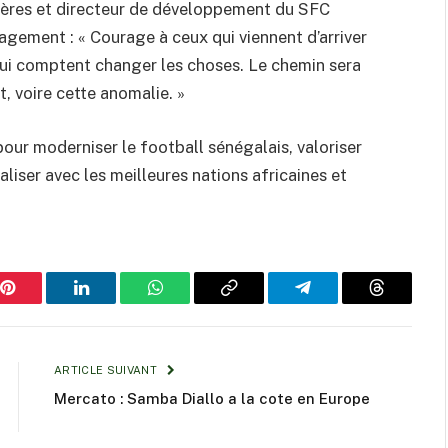
ngères et directeur de développement du SFC
gement : « Courage à ceux qui viennent d’arriver
qui comptent changer les choses. Le chemin sera
rt, voire cette anomalie. »
 pour moderniser le football sénégalais, valoriser
aliser avec les meilleures nations africaines et
Pinterest
LinkedIn
WhatsApp
Copy
Telegram
Threads
Link
ARTICLE SUIVANT
Mercato : Samba Diallo a la cote en Europe