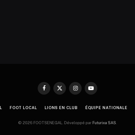
Facebook
X
Instagram
YouTube
(Twitter)
L
FOOT LOCAL
LIONS EN CLUB
ÉQUIPE NATIONALE
© 2026 FOOTSENEGAL. Développé par
Futurixa SAS
.