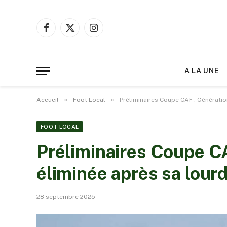
Facebook
X
Instagram
(Twitter)
A LA UNE
»
»
Accueil
Foot Local
Préliminaires Coupe CAF : Génératio
FOOT LOCAL
Préliminaires Coupe CA
éliminée après sa lour
28 septembre 2025