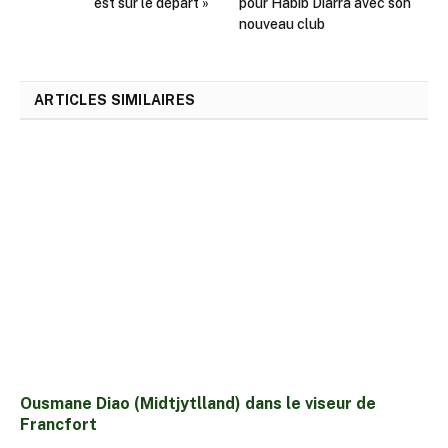
est sur le départ »
pour Habib Diarra avec son
nouveau club
ARTICLES SIMILAIRES
Ousmane Diao (Midtjytlland) dans le viseur de
Francfort