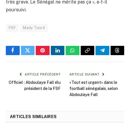
très grave. Le Sénégal ne mérite pas ça », a-t-il
poursuivi.
FSF
Mady Touré
Facebook
Twitter
Pinterest
LinkedIn
WhatsApp
Copy
Telegram
Threa
Link
ARTICLE PRÉCÉDENT
ARTICLE SUIVANT
Officiel : Abdoulaye Fall élu
«Tout est urgent» dans le
président de la FSF
football sénégalais, selon
Abdoulaye Fall
ARTICLES SIMILAIRES