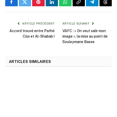
Facebook
Twitter
Pinterest
LinkedIn
WhatsApp
Copy
Telegram
Threa
Link
ARTICLE PRÉCÉDENT
ARTICLE SUIVANT
Accord trouvé entre Pathé
VAFC : « On veut salir mon
Ciss et Al-Shabab !
image », la mise au point de
Souleymane Basse
ARTICLES SIMILAIRES