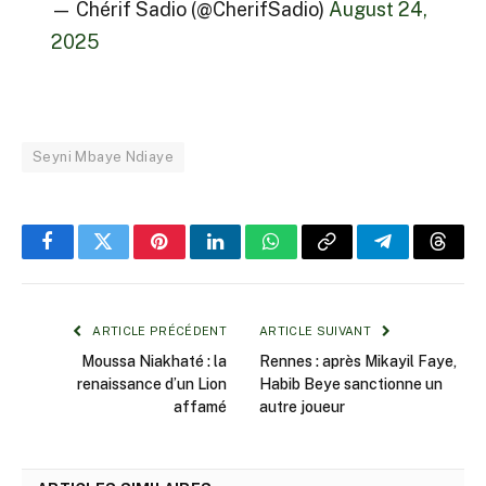
— Chérif Sadio (@CherifSadio)
August 24,
2025
Seyni Mbaye Ndiaye
Facebook
Twitter
Pinterest
LinkedIn
WhatsApp
Copy
Telegram
Threa
Link
ARTICLE PRÉCÉDENT
ARTICLE SUIVANT
Moussa Niakhaté : la
Rennes : après Mikayil Faye,
renaissance d’un Lion
Habib Beye sanctionne un
affamé
autre joueur