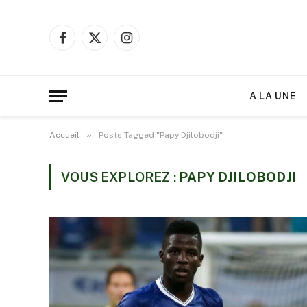
Facebook
X
Instagram
(Twitter)
A LA UNE
»
Accueil
Posts Tagged "Papy Djilobodji"
VOUS EXPLOREZ :
PAPY DJILOBODJI