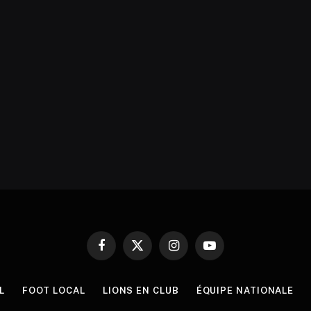
Facebook
X
Instagram
YouTube
(Twitter)
L
FOOT LOCAL
LIONS EN CLUB
ÉQUIPE NATIONALE