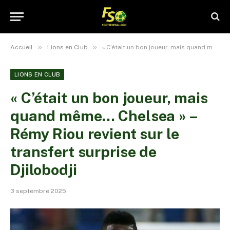
»
»
Accueil
Lions en Club
« C’était un bon joueur, mais quand même… Chelsea » – Rémy Riou revient sur le transfert surprise de Djilobodji
LIONS EN CLUB
« C’était un bon joueur, mais
quand même… Chelsea » –
Rémy Riou revient sur le
transfert surprise de
Djilobodji
3 septembre 2025