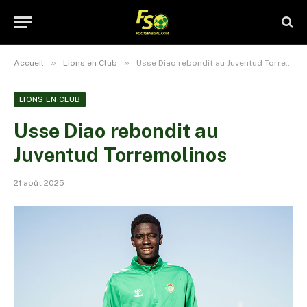
»
»
Accueil
Lions en Club
Usse Diao rebondit au Juventud Torremolinos
LIONS EN CLUB
Usse Diao rebondit au
Juventud Torremolinos
21 août 2025