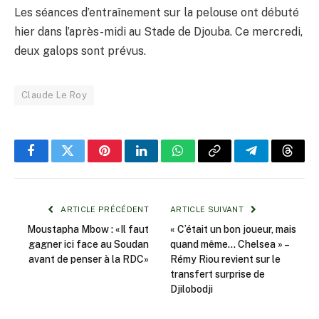
Les séances d’entraînement sur la pelouse ont débuté
hier dans l’après-midi au Stade de Djouba. Ce mercredi,
deux galops sont prévus.
Claude Le Roy
Facebook
Twitter
Pinterest
LinkedIn
WhatsApp
Copy
Telegram
Threa
Link
ARTICLE PRÉCÉDENT
ARTICLE SUIVANT
Moustapha Mbow : «Il faut
« C’était un bon joueur, mais
gagner ici face au Soudan
quand même… Chelsea » –
avant de penser à la RDC»
Rémy Riou revient sur le
transfert surprise de
Djilobodji