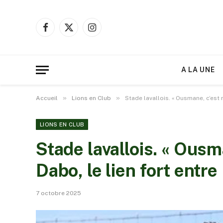
Facebook
X
Instagram
(Twitter)
A LA UNE
»
»
Accueil
Lions en Club
Stade lavallois. « Ousmane, c’est 
LIONS EN CLUB
Stade lavallois. « Ousm
Dabo, le lien fort entr
7 octobre 2025